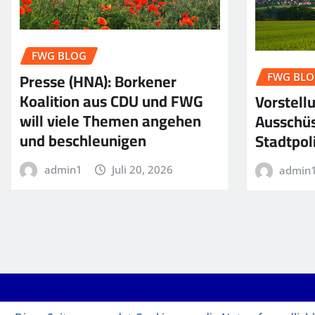
FWG BLOG
Presse (HNA): Borkener
FWG BLO
Koalition aus CDU und FWG
Vorstell
will viele Themen angehen
Ausschüs
und beschleunigen
Stadtpoli
admin1
Juli 20, 2026
admin