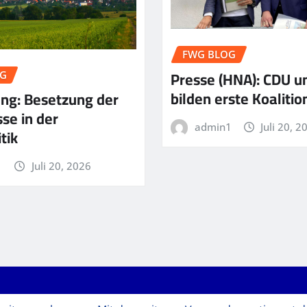
FWG BLOG
Presse (HNA): CDU 
G
bilden erste Koalitio
ung: Besetzung der
se in der
admin1
Juli 20, 2
tik
1
Juli 20, 2026