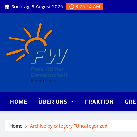
Skip
Sonntag, 9 August 2026
8:26:25 AM
to
content
HOME
ÜBER UNS
FRAKTION
GRE
Home
Archive by category "Uncategorized"